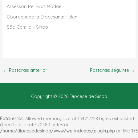
Assessor: Pe. Braz Modaelli
Coordenadora Diocesana: Helen
São Camilo – Sinop
←
Pastorais anterior
Pastorais seguinte
→
Copyright © 2026
Diocese de Sinop
Fatal error
: Allowed memory size of 134217728 bytes exhausted
(tried to allocate 20480 bytes) in
/home/diocesedesinop/www/wp-includes/plugin.php
on line
173