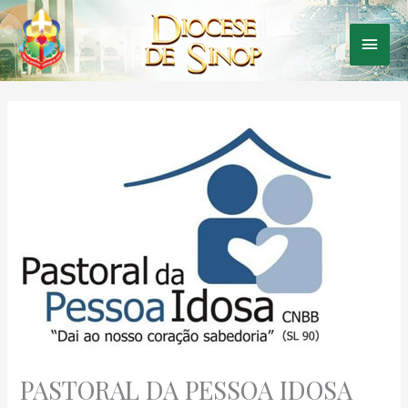
Ir
para
Men
o
conteúdo
princ
PASTORAL DA PESSOA IDOSA