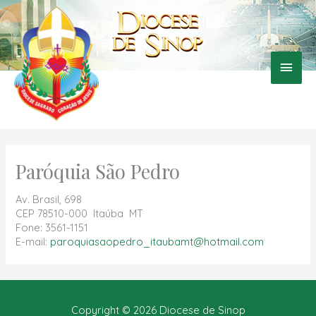
Ir
para
o
conteúdo
Men
princ
Paróquia São Pedro
Av. Brasil, 698
CEP 78510-000 Itaúba MT
Fone: 3561-1151
E-mail:
paroquiasaopedro_itaubamt@hotmail.com
Copyright © 2026
Diocese de Sinop